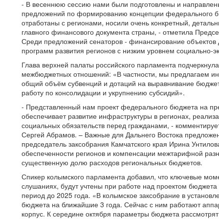
- В весеннюю сессию нами были подготовлены и направлены
предложений по формированию концепции федерального б
отработаны с регионами, носили очень конкретный, детальн
главного финансового документа страны, - отметила Предс
Среди предложений сенаторов - финансирование объектов 
программ развития регионов с низким уровнем социально-э
Глава верхней палаты российского парламента подчеркнула
межбюджетных отношений: «В частности, мы предлагаем ин
общий объём субвенций и дотаций на выравнивание бюджетн
работу по консолидации и укрупнению субсидий».
- Представленный нам проект федерального бюджета на пр
обеспечивает развитие инфраструктуры в регионах, реали
социальных обязательств перед гражданами, - комментиру
Сергей Абрамов. – Важные для Дальнего Востока предложе
председатель заксобрания Камчатского края Ирина Унтилов
обеспеченности регионов и компенсации межтарифной разни
существенную долю расходов региональных бюджетов.
Спикер колымского парламента добавил, что ключевые мом
слушаниях, будут учтены при работе над проектом бюджета
период до 2025 года. «В колымское заксобрание в установл
бюджета на ближайшие 3 года. Сейчас с ним работают аппа
корпус. К середине октября параметры бюджета рассмотрят 