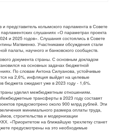
 и представитель колымского парламента в Совете
 парламентских слушаниях «О параметрах проекта
024 и 2025 годов». Слушания состоялись в Совете
нтины Матвиенко. Участниками обсуждения стали
ной палаты, научного и банковского сообществ.
ового документа страны. С основным докладом
тановился на основных задачах бюджетной
ниях. По словам Антона Силуанова, устойчивые
ится на 2,6%, инфляция выйдет на целевые
 бюджета ожидают уже в 2023 году - 1,6%.
 страны уделил межбюджетным отношениям.
 Межбюджетные трансферты в 2023 году составят
роектов предусмотрено около 900 млрд рублей. Эти
увеличения минимального размера оплаты труда,
аймов, строительства и модернизации
КХ. «Приоритетом на ближайшую трехлетку станет
юджете предусмотрены на это необходимые