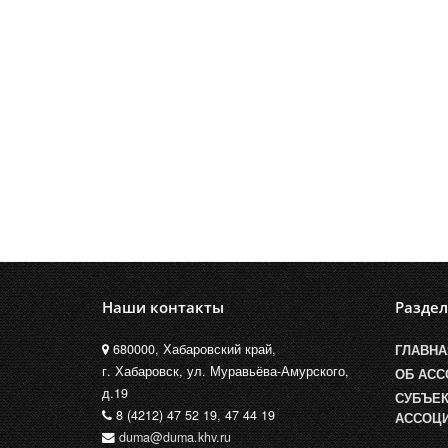
Наши контакты
Разде
680000, Хабаровский край,
ГЛАВНА
г. Хабаровск, ул. Муравьёва-Амурского,
ОБ АС
д.19
СУБЪЕ
8 (4212) 47 52 19, 47 44 19
АССОЦ
duma@duma.khv.ru