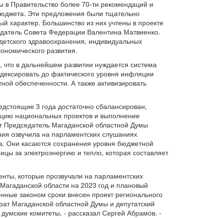
 в Правительство более 70-ти рекомендаций и
юджета. Эти предложения были тщательно
ый характер. Большинство из них учтены в проекте
едатель Совета Федерации Валентина Матвиенко.
детского здравоохранения, индивидуальных
кономического развития.
, что в дальнейшем развитии нуждается система
дексировать до фактического уровня инфляции
ой обеспеченности. А также активизировать
едстоящие 3 года достаточно сбалансирован,
зацию национальных проектов и выполнение
ет Председатель Магаданской областной Думы
ния озвучила на парламентских слушаниях
а. Они касаются сохранения уровня бюджетной
цы за электроэнергию и тепло, которая составляет
енты, которые прозвучали на парламентских
 Магаданской области на 2023 год и плановый
енные законом сроки внесен проект регионального
рат Магаданской областной Думы и депутатский
думские комитеты, - рассказал Сергей Абрамов. -