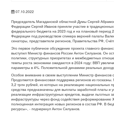
07.10.2022
Председатель Магаданской областной Думы Сергей Абрамов
Федерации Сергей Иванов приняли участие в традиционных
федерального бюджета на 2023 год и на плановый период 2
Федерации под руководством спикера верхней палаты Вале
сенаторы, представители регионов, Правительства РФ, Счёт
Это первое публичное обсуждение проекта главного финанс
выступил Министр финансов России Антон Силуанов. Он ос
политики, структурных приоритетах и межбюджетных отноше
темпы роста экономики ожидаются в 2024 году: ВВП увелич
параметры в 4%. Положительной динамики реальных доходов
Особое внимание в своем выступлении Министр финансов
Продолжится финансовая поддержка регионов из госказны.
3,2 трлн рублей, из которых на реализацию национальных п
средства предназначены для выплаты заработной платы и 
реализации инфраструктурных кредитов, выдачи льготных з
инфраструктуры через фонд содействия реформированию Ж
полноценная интеграция новых регионов в состав РФ. В б
ресурсы», - подчеркнул Антон Силуанов.