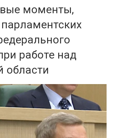
евые моменты,
 парламентских
федерального
при работе над
 области