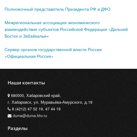
Полномочный представитель Президента РФ в ДФО
Межрегиональная ассоциация экономического
взаимодействия субъектов Российской Федерации «Дальний
Восток и Забайкалье
»
Сервер органов государственной власти России
«Официальная Россия»
Наши контакты
680000, Хабаровский край,
г. Хабаровск, ул. Муравьёва-Амурского, д.19
8 (4212) 47 52 19, 47 44 19
duma@duma.khv.ru
Разделы