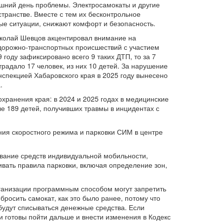
яшний день проблемы. Электросамокаты и другие
транстве. Вместе с тем их бесконтрольное
е ситуации, снижают комфорт и безопасность.
колай Шевцов акцентировал внимание на
 дорожно-транспортных происшествий с участием
 году зафиксировано всего 9 таких ДТП, то за 7
традало 17 человек, из них 10 детей. За нарушение
спекцией Хабаровского края в 2025 году вынесено
.
ранения края: в 2024 и 2025 годах в медицинские
е 189 детей, получивших травмы в инцидентах с
ния скоростного режима и парковки СИМ в центре
вание средств индивидуальной мобильности,
вать правила парковки, включая определение зон,
рганизации программным способом могут запретить
бросить самокат, как это было ранее, потому что
 будут списываться денежные средства. Если
 готовы пойти дальше и внести изменения в Кодекс