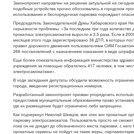
Законопроект направлен на решение актуальной на сегодн
подобные устройства прочно обосновались в городском прос
использование и беспорядочная парковка порождают опасны
Председатель Законодательной Думы Хабаровского края Ни
серьезности проблемы: «За последние три года количество
прокатных электросамокатов выросло в 3,5 раза. Если в 2009
месяцев этого года зарегистрировано 36 ДТП, в которых пос
правил дорожного движения пользователями СИМ Госавтоин
266 постановлений с назначением наказания в виде штрафа
Еще более показательна информация министерства здравоох
учреждения за помощью обратились 417 человек, в том числ
электросамокатами».
В ходе заседания депутаты обсудили возможность ограниче
города, введение регистрационных номеров.
Разработанный законопроект призван упорядочить использо
предоставив муниципальным образованиям право устанавли
где их размещение будет ограничено либо запрещено.
Как подчеркнул Николай Шевцов, вне этих зон прокатные о
парковку электросамокатов. Пользователь просто не сможет 
пока он не доедет до обозначенного места парковки, с него
прокатные сервисы не пойдут на такие меры, парламентарии