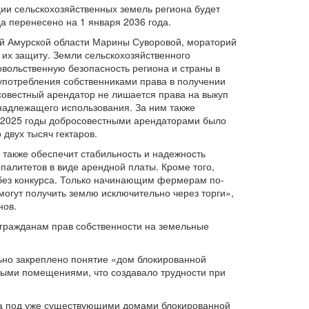
ции сельскохозяйственных земель региона будет
да перенесено на 1 января 2036 года.
й Амурской области Марины Суворовой, мораторий
 их защиту. Земли сельскохозяйственного
овольственную безопасность региона и страны в
употребления собственниками права в получении
совестный арендатор не лишается права на выкуп
 надлежащего использования. За ним также
по 2025 годы добросовестными арендаторами было
двух тысяч гектаров.
 также обеспечит стабильность и надежность
палитетов в виде арендной платы. Кроме того,
х без конкурса. Только начинающим фермерам по-
могут получить землю исключительно через торги»,
нов.
 гражданам прав собственности на земельные
ьно закреплено понятие «дом блокированной
лыми помещениями, что создавало трудности при
ка под уже существующими домами блокированной