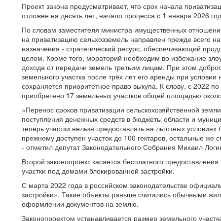
Проект закона предусматривает, что срок начала приватиза
отложен на десять лет, начало процесса с 1 января 2026 го
По словам заместителя министра имущественных отношени
на приватизацию сельхозземель направлен прежде всего на
назначения - стратегический ресурс, обеспечивающий прод
целом. Кроме того, мораторий необходим во избежание зло
дохода от передачи земель третьим лицам. При этом добро
земельного участка после трёх лет его аренды при условии
сохраняется приоритетное право выкупа. К слову, с 2022 
приобретено 17 земельных участков общей площадью около 
«Перенос сроков приватизации сельскохозяйственной земли
поступления денежных средств в бюджеты области и муници
теперь участки нельзя предоставлять на льготных условия
прежнему доступен участок до 100 гектаров, остальные же с
- отметил депутат Законодательного Собрания Михаил Логи
Второй законопроект касается бесплатного предоставления
участки под домами блокированной застройки.
С марта 2022 года в российском законодательстве официал
застройки». Такие объекты раньше считались обычными жи
оформлении документов на землю.
Законопроектом устанавливается размер земельного участ