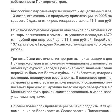
собственности Приморского края.
Как сообщил парламентариям министр имущественных и зе
13 лотов, включенных в программу приватизации на 2025 г
краевого бюджета от их реализации составила 41,3 млн руб
Основное поступление средств обеспечила приватизация об
конторы лесничества с земельным участком площадью 4672 к
млн рублей при стартовой цене 11,9 млн рублей. Второй ло
137 кв. м в селе Гвоздево Хасанского муниципального округ
рублей.
Три лота были исключены из программы приватизации в цел
Приморского края и исполнения муниципальных полномочий
объект культурного наследия регионального значения "Здани
первой на Дальнем Востоке публичной библиотеки, которое
состоянии, планируется восстановить. В настоящее время 
за краевым агентством по использованию и сохранению иму
поселках Краскино и Зарубино безвозмездно передаются в с
Местные власти выразили заинтересованность в использова
участками под ними.
По семи лотам срок приватизации решено продлить. В теку
помещения во Владивостоке, Лесозаводске и Пограничном, 