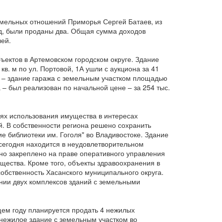
мельных отношений Приморья Сергей Батаев, из
од, были проданы два. Общая сумма доходов
лей.
ъектов в Артемовском городском округе. Здание
в. м по ул. Портовой, 1А ушли с аукциона за 41
т – здание гаража с земельным участком площадью
а – был реализован по начальной цене – за 254 тыс.
ях использования имущества в интересах
. В собственности региона решено сохранить
е библиотеки им. Гоголя" во Владивостоке. Здание
 сегодня находится в неудовлетворительном
оно закреплено на праве оперативного управления
щества. Кроме того, объекты здравоохранения в
обственность Хасанского муниципального округа.
нии двух комплексов зданий с земельными
щем году планируется продать 4 нежилых
нежилое здание с земельным участком во